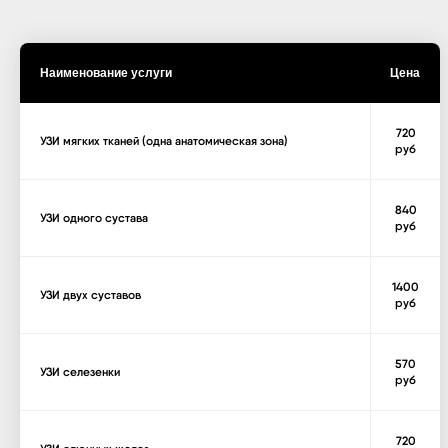
Наименование услуги
Цена
720
УЗИ мягких тканей (одна анатомическая зона)
руб
840
УЗИ одного сустава
руб
1400
УЗИ двух суставов
руб
570
УЗИ селезенки
руб
720